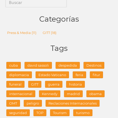
Categorías
Press & Media
(11)
GITT
(18)
Tags
cuba
david sassoli
despedida
Destinos
diplomacia
Estado Vaticano
feria
fitur
funeral
GITT
guerra
historia
internacional
Kennedy
madrid
obama
OMT
peligro
Reclaciones Internacionales
seguridad
TOP
Tourism
turismo