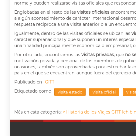
norma y pueden realizarse visitas oficiales que respondan 
Englobadas en el resto de las
visitas oficiales
encontramos
a algún acontecimiento de carácter internacional desarr
respuesta recíproca a una visita anterior o a un encuentr
Igualmente, dentro de las visitas oficiales se ubican las
vi
carácter supranacional y que suponen un interés especial 
una finalidad principalmente económica o empresarial; o
Por otro lado, encontramos las
visitas privadas
, que
no se
motivación privada y personal de los miembros de gobiern
ocasiones, también son aprovechadas para estrechar lazos 
país en el que se encuentran, aunque fuera del ejercicio d
Publicado en
GITT
Etiquetado como
visita estado
visita oficial
visit
Más en esta categoría:
« Historia de los Viajes GITT
Ich bi