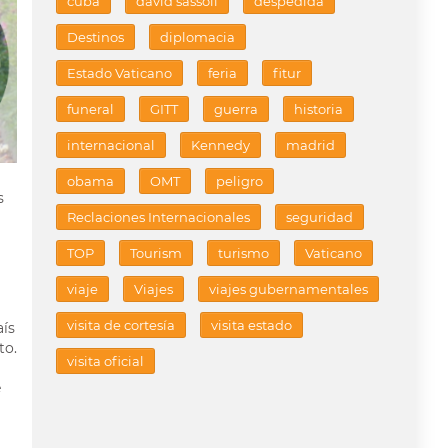
cuba
david sassoli
despedida
Destinos
diplomacia
Estado Vaticano
feria
fitur
funeral
GITT
guerra
historia
internacional
Kennedy
madrid
obama
OMT
peligro
s
Reclaciones Internacionales
seguridad
TOP
Tourism
turismo
Vaticano
viaje
Viajes
viajes gubernamentales
visita de cortesía
visita estado
ís
to.
visita oficial
e
a