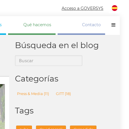
Acceso a GOVERSYS
s
Qué hacemos
Contacto
GUROS DE CANCELACIÓN
Búsqueda en el blog
OLUCIONES FINANCIERAS
ORMACIÓN ESPECÍFICA
T - GESTIÓN DE GITT
UESTRO PORTAL
Categorías
Press & Media
(11)
GITT
(18)
Tags