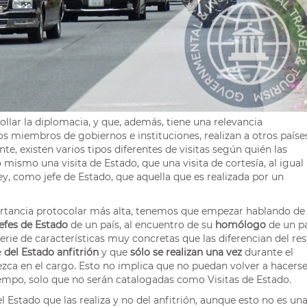
lar la diplomacia, y que, además, tiene una relevancia
ros miembros de gobiernos e instituciones, realizan a otros paíse
e, existen varios tipos diferentes de visitas según quién las
o mismo una visita de Estado, que una visita de cortesía, al igual
y, como jefe de Estado, que aquella que es realizada por un
rtancia protocolar más alta, tenemos que empezar hablando de
efes de Estado
de un país, al encuentro de su
homólogo
de un pa
serie de características muy concretas que las diferencian del res
e
del Estado anfitrión
y que
sólo se realizan una vez
durante el
ezca en el cargo. Esto no implica que no puedan volver a hacers
iempo, solo que no serán catalogadas como Visitas de Estado.
del Estado que las realiza y no del anfitrión, aunque esto no es un