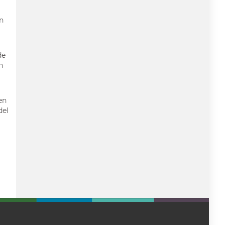
n
de
n
en
del